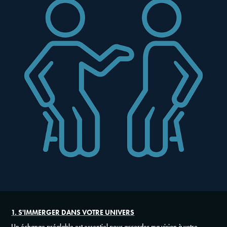
1. S'IMMERGER DANS VOTRE UNIVERS
Un échange préalable est essentiel pour accorder ma vision à votre